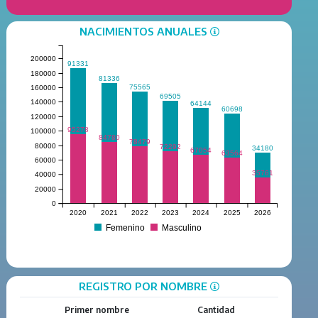
NACIMIENTOS ANUALES
200000
91331
180000
81336
75565
160000
69505
140000
64144
60698
120000
95278
100000
84780
78479
80000
72292
34180
67054
63564
60000
35761
40000
20000
0
2020
2021
2022
2023
2024
2025
2026
Femenino
Masculino
REGISTRO POR NOMBRE
Primer nombre
Cantidad