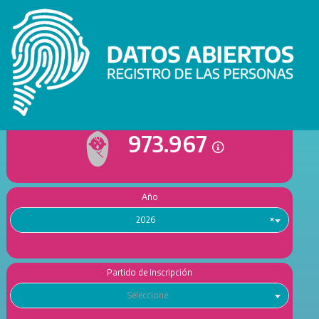
Tema
NACIMIENTOS
×
973.967
Año
2026
×
Partido de Inscripción
Seleccione