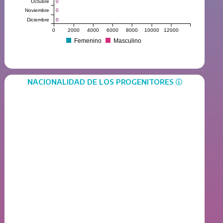
Octubre
0
0
Noviembre
0
0
Diciembre
0
0
0
2000
4000
6000
8000
10000
12000
Femenino
Masculino
NACIONALIDAD DE LOS PROGENITORES
1
0.9
0.8
0.7
0.6
0.5
0.4
0.3
0.2
0.1
0