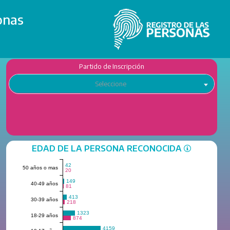
onas
Partido de Inscripción
Seleccione
EDAD DE LA PERSONA RECONOCIDA
42
50 años o mas
20
149
40-49 años
81
413
30-39 años
218
1323
18-29 años
874
4159