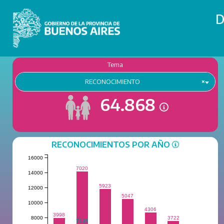
D
Tema
RECONOCIMIENTO
×
64.868
RECONOCIMIENTOS POR AÑO
16000
7020
14000
5923
12000
5047
10000
4306
3998
8000
3722
7136