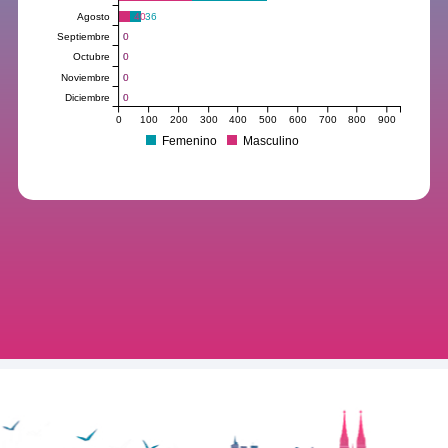
Agosto
40
36
Septiembre
0
0
Octubre
0
0
Noviembre
0
0
Diciembre
0
0
0
100
200
300
400
500
600
700
800
900
Femenino
Masculino