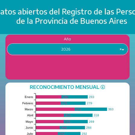
atos abiertos del Registro de las Pers
de la Provincia de Buenos Aires
Año
2026
×
RECONOCIMIENTO MENSUAL
Enero
286
293
Febrero
276
279
Marzo
431
363
Abril
314
318
Mayo
309
269
Junio
266
284
Julio
247
252