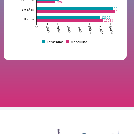
10-17 años
3557
14446
1-9 años
14851
12099
0 años
12583
0
2000
4000
6000
8000
10000
12000
14000
Femenino
Masculino